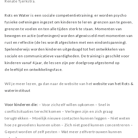
Renate Tjerkstra.
Rots en Water is een sociale competentietraining, er worden psycho
fysieke oefeningen ingezet om kinderen te leren grenzen aan te geven,
grenzen te voelen en ten alle tijden sterk te staan. Momenten van
bewegen en actie (oefeningen) worden afgewisseld met momenten van
rust en reflectie (de les wordt afgesloten met een eindontspanning).
Spelenderwijs worden kinderen uitgedaagd tot het ontwikkelen van
sociale en communicatieve vaardigheden. De training is geschikt voor
kinderen vanaf 4 jaar, de lessen zijn per doelgroep afgestemd op
de
leeftijd en ontwikkelingsfase.
Wil je meer lezen, ga dan naar de website van het
website van het Rots &
waterinstituut
Voor kinderen die:
– Voor zichzelf willen opkomen
– Snel in
conflictsituaties terecht komen
– Verlegen zijn en zich graag
terugtrekken
– Moeilijk nieuwe contacten kunnen leggen
– Niet weten
hoe ze gevoelens kunnen uiten
– Zich niet goed kunnen concentreren
–
Gepest worden of zelf pesten
– Wat meer zelfvertrouwen kunnen