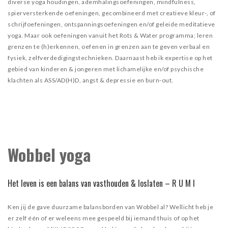
diverse yoga houdingen, ademhalingsoefeningen, mindfulness,
spierversterkende oefeningen, gecombineerd met creatieve kleur-, of
schrijfoefeningen, ontspanningsoefeningen en/of geleide meditatieve
yoga. Maar ook oefeningen vanuit het Rots & Water programma; leren
grenzen te (h)erkennen, oefenen in grenzen aan te geven verbaal en
fysiek, zelfverdedigingstechnieken. Daarnaast heb ik expertise op het
gebied van kinderen & jongeren met lichamelijke en/of psychische
klachten als ASS/AD(H)D, angst & depressie en burn-out.
Wobbel yoga
Het leven is een balans van vasthouden & loslaten – R U M I
Ken jij de gave duurzame balansborden van Wobbel al? Wellicht heb je
er zelf één of er weleens mee gespeeld bij iemand thuis of op het