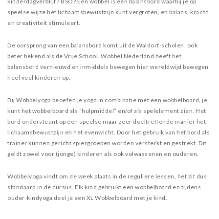
kinderdagverblijf / BSO? Een wobbel is een balansbord waarbij je op
speelse wijze het lichaamsbewustzijn kunt vergroten, en balans, kracht
en creativiteit stimuleert.
De oorsprong van een balansbord komt uit de Waldorf-scholen, ook
beter bekend als de Vrije School. Wobbel Nederland heeft het
balansbord vernieuwd en inmiddels bewegen hier wereldwijd bewegen
heel veel kinderen op.
Bij Wobbelyoga beoefen je yoga in combinatie met een wobbelboard, je
kunt het wobbelboard als “hulpmiddel” en/of als spelelement zien. Het
bord ondersteunt op een speelse maar zeer doeltreffende manier het
lichaamsbewustzijn en het evenwicht. Door het gebruik van het bord als
trainer kunnen gericht spiergroepen worden versterkt en gestrekt. Dit
geldt zowel voor (jonge) kinderen als ook volwassenen en ouderen.
Wobbelyoga vindt om de week plaats in de reguliere lessen, het zit dus
standaard in de cursus. Elk kind gebruikt een wobbelboard en tijdens
ouder-kindyoga deel je een XL Wobbelboard met je kind.