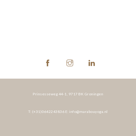
Prinsesseweg 44-1,
9717 BK Groningen
T: (+31)0642243836
E: info@marabouyoga.nl