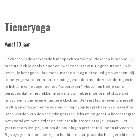
Tieneryoga
Vanaf 10 jaar
“Piekeren is de verkeerde kant op schommelen” Piekeren is menselijk,
meestal heb je er als tiener ook wel eens last van. Er gebeurt veel in je
leven, je bent geen kind meer, maar ook nog niet volledig volwassen. Bij
tieneryoga wordt er meer rekening gehouden met de veranderingen in
je lichaam en je zogenoemde “puberbrein”. Misschien heb je soms
periodes dat je niet lekker in je vel zit of heb je moeite met slapen, of
misschien sluimeren er andere klachten. Je leert technieken om jezelf
prettig en ontspannen te voelen. In mijn yogales probeer ik je bewust te
laten worden van de verbinding tussen lichaam en geest. Allereerst gaat
het vooral om het plezier en het leren luisteren naar je lichaam. Het
gaat niet om lenig zijn of om de houdingen perfect te kunnen uitvoeren.
Bij yoga gaat het om het zijn in het hier en nu, je aandacht is gericht naar