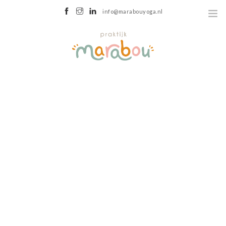
info@marabouyoga.nl
GRONINGEN
HOME
OVER
WEBSHOP
AANBOD
OUDER-KIND YOGA
KINDERYOGA
TIENERYOGA
HORMOONYOGA
ROTS EN WATER
LICHAAMSGERICHTE