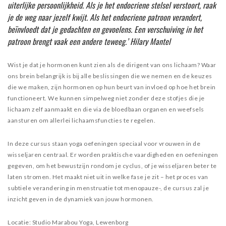
uiterlijke persoonlijkheid. Als je het endocriene stelsel verstoort, raak
je de weg naar jezelf kwijt. Als het endocriene patroon verandert,
beïnvloedt dat je gedachten en gevoelens. Een verschuiving in het
patroon brengt vaak een andere teweeg.’ Hilary Mantel
Wist je dat je hormonen kunt zien als de dirigent van ons lichaam? Waar
ons brein belangrijk is bij alle beslissingen die we nemen en de keuzes
die we maken, zijn hormonen op hun beurt van invloed op hoe het brein
functioneert. We kunnen simpelweg niet zonder deze stofjes die je
lichaam zelf aanmaakt en die via de bloedbaan organen en weefsels
aansturen om allerlei lichaamsfuncties te regelen.
In deze cursus staan yoga oefeningen speciaal voor vrouwen in de
wisseljaren centraal. Er worden praktische vaardigheden en oefeningen
gegeven, om het bewustzijn rondom je cyclus, of je wisseljaren beter te
laten stromen. Het maakt niet uit in welke fase je zit – het proces van
subtiele verandering in menstruatie tot menopauze-, de cursus zal je
inzicht geven in de dynamiek van jouw hormonen.
Locatie: Studio Marabou Yoga, Lewenborg