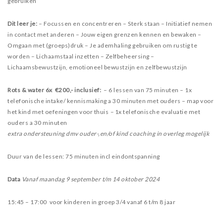
gebruiken
Dit leer je:
– Focussen en concentreren
– Sterk staan
– Initiatief nemen
in contact met anderen
– Jouw eigen grenzen kennen en bewaken
–
Omgaan met (groeps)druk
– Je ademhaling gebruiken om rustig te
worden
– Lichaamstaal inzetten
– Zelfbeheersing
–
Lichaamsbewustzijn, emotioneel bewustzijn en zelfbewustzijn
Rots & water 6x €200,- inclusief:
– 6 lessen van 75 minuten
– 1x
telefonische intake/ kennismaking a 30 minuten met ouders
– map voor
het kind met oefeningen voor thuis
–
1x telefonische evaluatie met
ouders a 30 minuten
extra ondersteuning dmv ouder-,en/of kind coaching in overleg mogelijk
Duur van de lessen: 75 minuten incl eindontspanning
Data
Vanaf maandag 9 september t/m 14 oktober 2024
15:45 – 17:00 voor kinderen in groep 3/4 vanaf 6 t/m 8 jaar