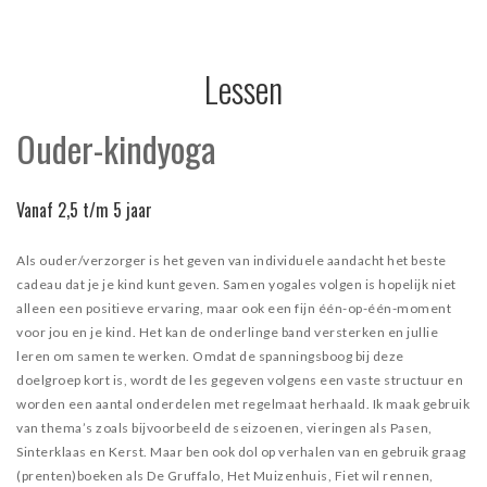
THERAPIE
INCOMPANY
Lessen
LESROOSTER
Ouder-kindyoga
TARIEVEN
Vanaf 2,5 t/m 5 jaar
CONTACT
Als ouder/verzorger is het geven van individuele aandacht het beste
cadeau dat je je kind kunt geven. Samen yogales volgen is hopelijk niet
alleen een positieve ervaring, maar ook een fijn één-op-één-moment
voor jou en je kind. Het kan de onderlinge band versterken en jullie
leren om samen te werken. Omdat de spanningsboog bij deze
doelgroep kort is, wordt de les gegeven volgens een vaste structuur en
worden een aantal onderdelen met regelmaat herhaald. Ik maak gebruik
van thema’s zoals bijvoorbeeld de seizoenen, vieringen als Pasen,
Sinterklaas en Kerst. Maar ben ook dol op verhalen van en gebruik graag
(prenten)boeken als De Gruffalo, Het Muizenhuis, Fiet wil rennen,