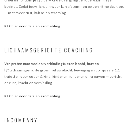
creëren rondom je cyclus — of de overgangsperiode waarin je je
bevindt. Zodat jouw lichaam weer kan afstemmen op een ritme dat klopt
— met meer rust, balans en stroming.
Klik hier voor data en aanmelding.
LICHAAMSGERICHTE COACHING
Van praten naar voelen: verbinding tussen hoofd, hart en
lijf.
Lichaamsgerichte groei met aandacht, beweging en compassie.1:1
trajecten voor ouder & kind, kinderen, jongeren en vrouwen — gericht
op rust, kracht en verbinding.
Klik hier voor data en aanmelding.
INCOMPANY