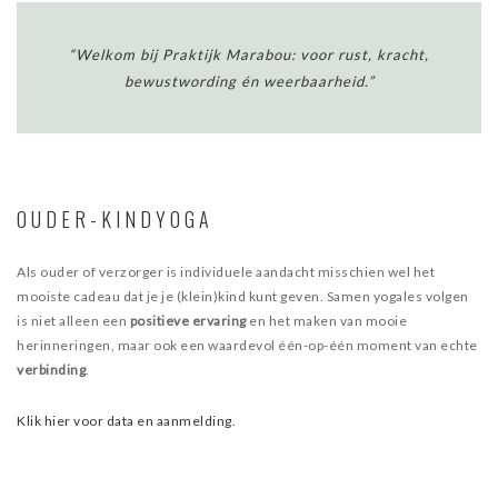
THERAPIE
“Welkom bij Praktijk Marabou: voor rust, kracht,
INCOMPANY
bewustwording én weerbaarheid.”
LESROOSTER
TARIEVEN
OUDER-KINDYOGA
CONTACT
Als ouder of verzorger is individuele aandacht misschien wel het
mooiste cadeau dat je je (klein)kind kunt geven. Samen yogales volgen
is niet alleen een
positieve ervaring
en het maken van mooie
herinneringen, maar ook een waardevol één-op-één moment van echte
verbinding
.
Klik hier voor data en aanmelding.