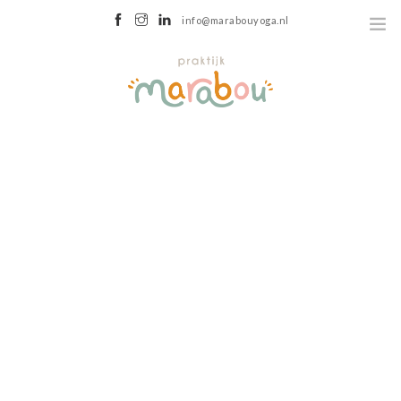
info@marabouyoga.nl
GRONINGEN
HOME
OVER
WEBSHOP
AANBOD
Previous
Next
OUDER-KIND YOGA
KINDERYOGA
TIENERYOGA
HORMOONYOGA
ROTS EN WATER
LICHAAMSGERICHTE