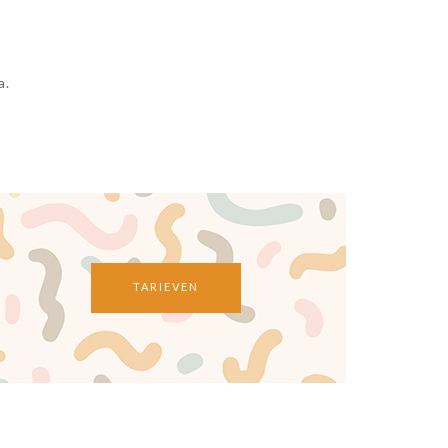
a.
TARIEVEN