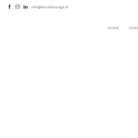
info@marabouyoga.nl
HOME
OVE