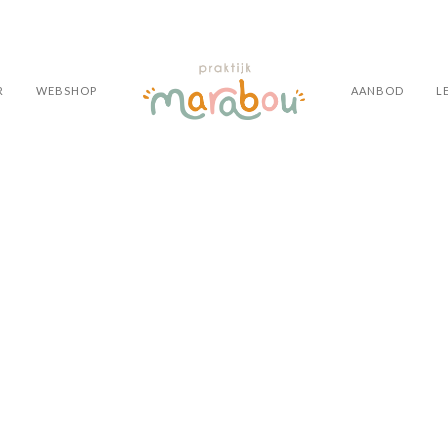
R
WEBSHOP
AANBOD
L