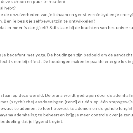
r deze schoon en puur te houden?
 al hebt?
je de onzuiverheden van je lichaam en geest vernietigd en je energ
n. Ben je bezig je zelfbewustzijn te ontwikkelen?
at er meer is dan jijzelf? Stil staan bij de krachten van het univers
je beoefent met yoga. De houdingen zijn bedoeld om de aandacht te
 slechts een bij effect. De houdingen maken bepaalde energie los in 
estaan op deze wereld. De prana wordt gedragen door de ademhaling
 met (psychische) aandoeningen (tenzij dit één-op-één stapsgewij
bewust te ademen. Je leert bewust te ademen en de gehele longinho
ayama ademhaling te beheersen krijg je meer controle over je zenuws
 bedoeling dat je liggend begint.