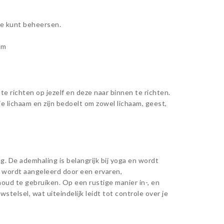
ie kunt beheersen.
um
 richten op jezelf en deze naar binnen te richten.
je lichaam en zijn bedoelt om zowel lichaam, geest,
. De ademhaling is belangrijk bij yoga en wordt
s wordt aangeleerd door een ervaren,
ud te gebruiken. Op een rustige manier in-, en
telsel, wat uiteindelijk leidt tot controle over je