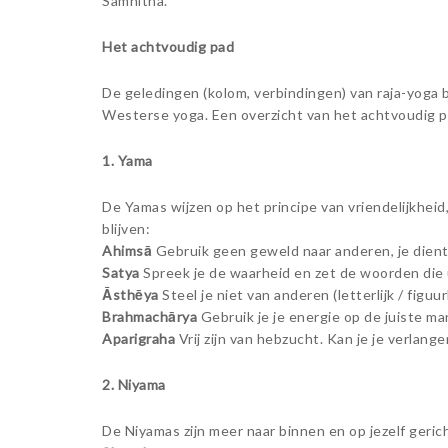
Samhitha.
Het achtvoudig pad
De geledingen (kolom, verbindingen) van raja-yoga
Westerse yoga. Een overzicht van het achtvoudig p
1. Yama
De Yamas wijzen op het principe van vriendelijkheid,
blijven:
Ahimsā
Gebruik geen geweld naar anderen, je dient 
Satya
Spreek je de waarheid en zet de woorden die
Āsthēya
Steel je niet van anderen (letterlijk / figuur
Brahmachārya
Gebruik je je energie op de juiste ma
Aparigraha
Vrij zijn van hebzucht. Kan je je verlan
2. Niyama
De Niyamas zijn meer naar binnen en op jezelf gericht.