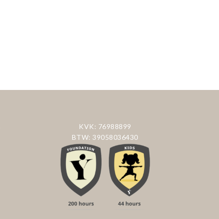
n
KVK: 76988899
BTW: 39058036430