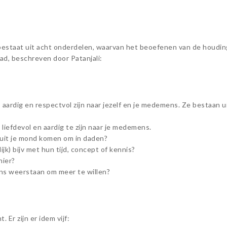
 bestaat uit acht onderdelen, waarvan het beoefenen van de houdin
ad, beschreven door Patanjali:
 aardig en respectvol zijn naar jezelf en je medemens. Ze bestaan uit
liefdevol en aardig te zijn naar je medemens.
 uit je mond komen om in daden?
lijk) bijv met hun tijd, concept of kennis?
nier?
gens weerstaan om meer te willen?
 Er zijn er idem vijf: