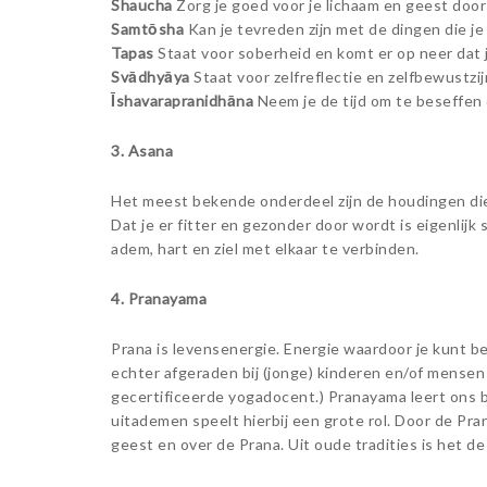
Shaucha
Zorg je goed voor je lichaam en geest doo
Samtōsha
Kan je tevreden zijn met de dingen die je
Tapas
Staat voor soberheid en komt er op neer dat 
Svādhyāya
Staat voor zelfreflectie en zelfbewustzij
Īshavarapranidhāna
Neem je de tijd om te beseffen d
3. Asana
Het meest bekende onderdeel zijn de houdingen die 
Dat je er fitter en gezonder door wordt is eigenlijk
adem, hart en ziel met elkaar te verbinden.
4. Pranayama
Prana is levensenergie. Energie waardoor je kunt b
echter afgeraden bij (jonge) kinderen en/of mensen
gecertificeerde yogadocent.) Pranayama leert ons 
uitademen speelt hierbij een grote rol. Door de Pran
geest en over de Prana. Uit oude tradities is het de