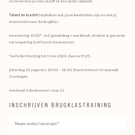
en leren hoe je voor jezelf of een ander opkomt.
Talent en kracht
Ontdekken wat jouw kwaliteiten zijn en wat jij
meeneemt naar de brugklas.
Investering: €105*,- incl goodiebag + werkboek, drinken & gezonde
versnapering (zelf lunch meenemen)
*early bird korting tot 1 mei 2026, daarna €125,-
Zaterdag 15 augustus 10:00 – 16:00, Buurtcentrum Oranjewijk
Groningen
minimaal 6 deelnemers max 12
INSCHRIJVEN BRUGKLASTRAINING