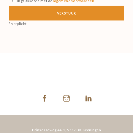
Ik ga akkoord met de
algemene voorwaarden
* verplicht
Prinsesseweg 44-1,
9717 BK Groningen