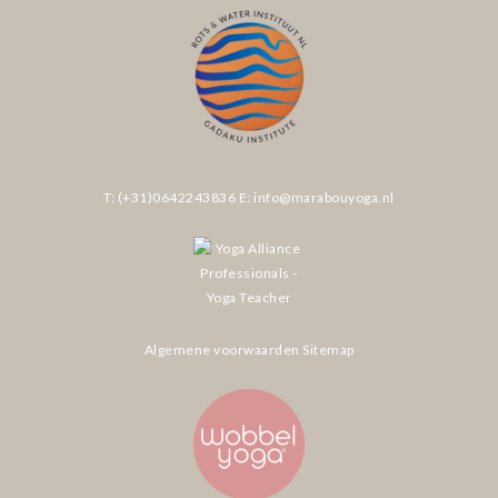
T: (+31)0642243836
E: info@marabouyoga.nl
Algemene voorwaarden
Sitemap