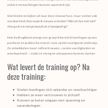
andere verwachtingen kunnen spannend zijn.
THERAPIE
INCOMPANY
Veel kinderen kijken uit naar deze nieuwe fase, maar voelen ook
onzekerheid:
Hoe maak ik nieuwe vrienden? Wat als het niet lukt?
Hoe ga ik om met groepsdruk of pestgedrag?
LESROOSTER
Met de Brugklastraining voor groep 8 bereid ik leerlingen op een
TARIEVEN
positieve en praktische manier voor op het voortgezet onderwijs.
Ze ontwikkelen meer zelfvertrouwen, sociale vaardigheden en
CONTACT
weerbaarheid — zodat ze stevig en ontspannen kunnen starten.
Wat levert de training op? Na
deze training:
Voelen leerlingen zich zekerder en veerkrachtiger
Hebben ze meer vertrouwen in zichzelf
Kunnen ze beter omgaan met spanning en
veranderingen