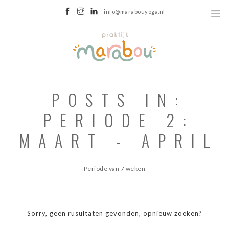
info@marabouyoga.nl
GRONINGEN
HOME
POSTS IN:
OVER
WEBSHOP
PERIODE 2:
AANBOD
MAART - APRIL
OUDER-KIND YOGA
KINDERYOGA
Periode van 7 weken
TIENERYOGA
HORMOONYOGA
ROTS EN WATER
Sorry, geen rusultaten gevonden, opnieuw zoeken?
LICHAAMSGERICHTE