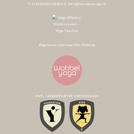
T: (+31)0642243836
E: info@marabouyoga.nl
Algemene voorwaarden
Sitemap
KVK: 76988899
BTW: 39058036430