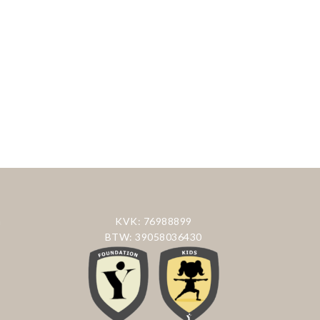
n
KVK: 76988899
BTW: 39058036430