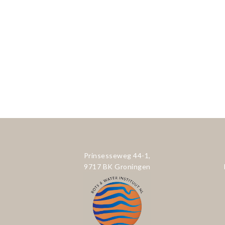
Prinsesseweg 44-1,
9717 BK Groningen