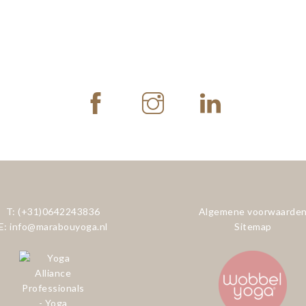
T: (+31)0642243836
Algemene voorwaarde
E: info@marabouyoga.nl
Sitemap