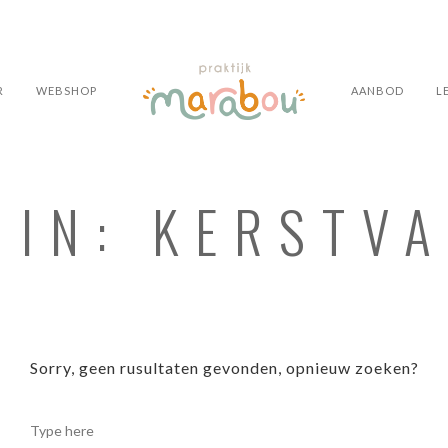
R
WEBSHOP
AANBOD
L
 IN: KERSTV
Sorry, geen rusultaten gevonden, opnieuw zoeken?