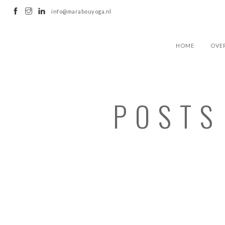
info@marabouyoga.nl
HOME
OVE
POSTS