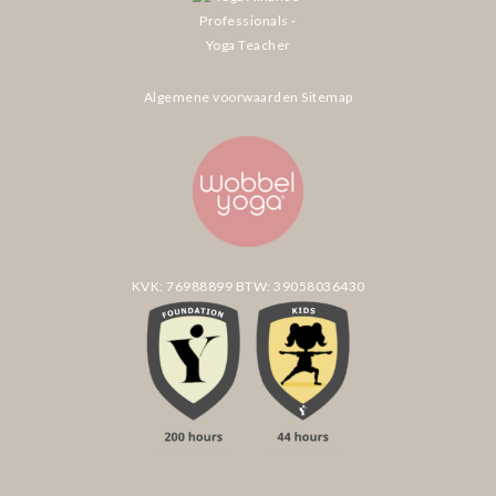
Algemene voorwaarden
Sitemap
KVK: 76988899
BTW: 39058036430