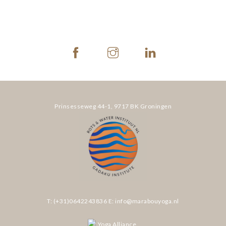
THERAPIE
INCOMPANY
LESROOSTER
TARIEVEN
Prinsesseweg 44-1,
9717 BK Groningen
CONTACT
T: (+31)0642243836
E: info@marabouyoga.nl